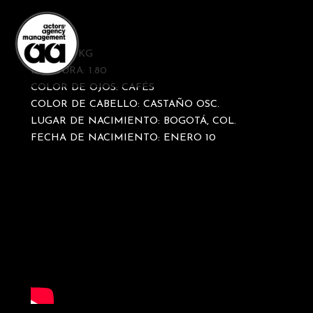
Ir
al
contenido
PESO: 82 KG
ESTATURA: 1.80
COLOR DE OJOS: CAFÉS
COLOR DE CABELLO: CASTAÑO OSC.
LUGAR DE NACIMIENTO: BOGOTÁ, COL.
FECHA DE NACIMIENTO: ENERO 10