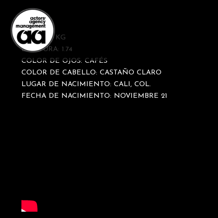
Ir
al
contenido
PESO: 80 KG
ESTATURA: 1.74
COLOR DE OJOS: CAFÉS
COLOR DE CABELLO: CASTAÑO CLARO
LUGAR DE NACIMIENTO: CALI, COL.
FECHA DE NACIMIENTO: NOVIEMBRE 21