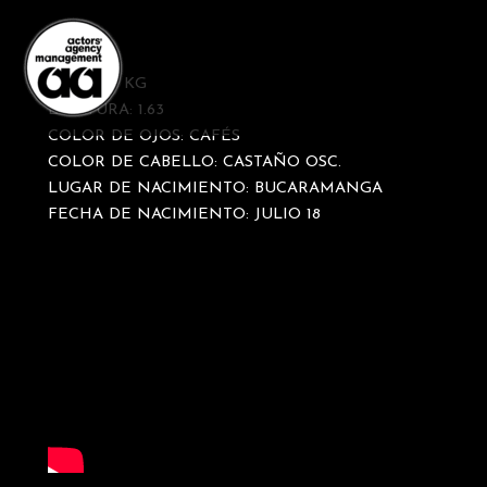
Ir
al
contenido
PESO: 50 KG
ESTATURA: 1.63
COLOR DE OJOS: CAFÉS
COLOR DE CABELLO: CASTAÑO OSC.
LUGAR DE NACIMIENTO: BUCARAMANGA
FECHA DE NACIMIENTO: JULIO 18